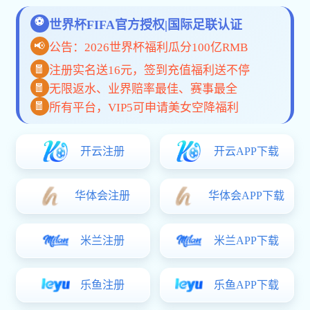
经历风雨仍热爱篮球KD分享坚持
与热爱的真谛